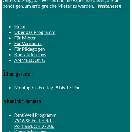
Unterstützung, das Wissen und die Expertise bietet, die sie
benötigen, um erfolgreiche Mieter zu werden…
Weiterlesen
Heim
Über das Programm
Für Mieter
Für Vermieter
Für Pädagogen
Kontaktiere uns
ANMELDUNG
Öffnungszeiten
Montag bis Freitag: 9 bis 17 Uhr
In Kontakt kommen
Rent Well Programm
7916 SE Foster Rd.
Portland, OR 97206
Kontaktiere uns